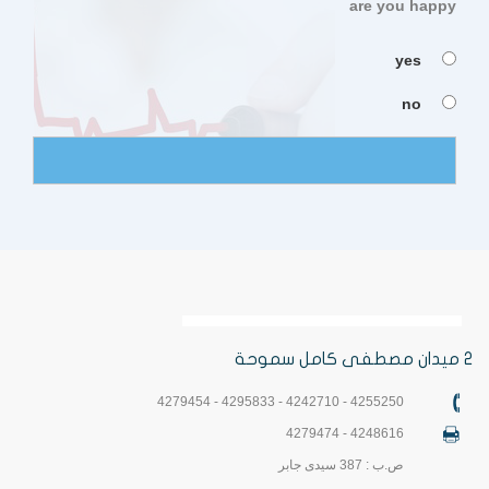
are you happy
yes
no
2 ميدان مصطفى كامل سموحة
4255250 - 4242710 - 4295833 - 4279454
4248616 - 4279474
ص.ب : 387 سيدى جابر