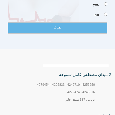
yes
no
2 ميدان مصطفى كامل سموحة
4255250 - 4242710 - 4295833 - 4279454
4248616 - 4279474
ص.ب : 387 سيدى جابر