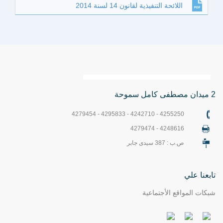
اللائحة التنفيذية لقانون 14 لسنة 2014
2 ميدان مصطفى كامل سموحة
4255250 - 4242710 - 4295833 - 4279454
4248616 - 4279474
ص.ب : 387 سيدى جابر
تابعنا علي
شبكات المواقع الأجتماعية