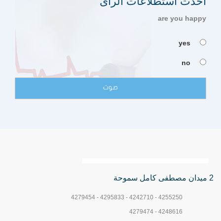
احدث استطلاعات الرأى
are you happy
yes
no
2 ميدان مصطفى كامل سموحة
4255250 - 4242710 - 4295833 - 4279454
4248616 - 4279474