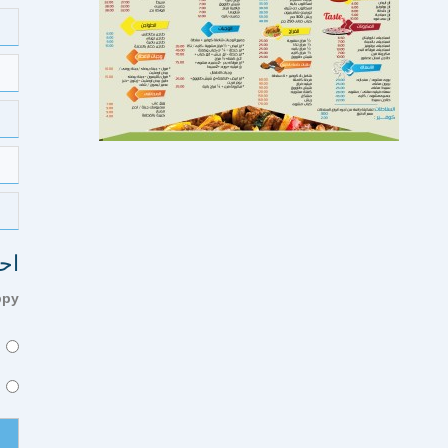
اح
ppy