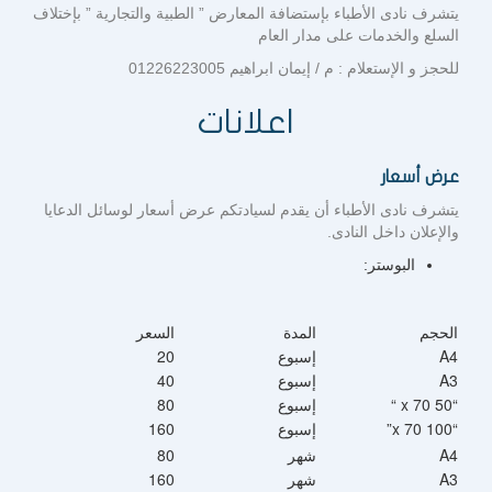
يتشرف نادى الأطباء بإستضافة المعارض ” الطبية والتجارية ” بإختلاف
السلع والخدمات على مدار العام
للحجز و الإستعلام : م / إيمان ابراهيم 01226223005
اعلانات
عرض أسعار
يتشرف نادى الأطباء أن يقدم لسيادتكم عرض أسعار لوسائل الدعايا
والإعلان داخل النادى.
البوستر:
الحجم
المدة
السعر
A4
إسبوع
20
A3
إسبوع
40
“50 x 70 “
إسبوع
80
“100 x 70”
إسبوع
160
A4
شهر
80
A3
شهر
160